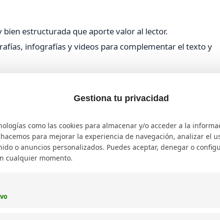
y bien estructurada que aporte valor al lector.
fías, infografías y videos para complementar el texto y
g cargue rápidamente, evitando la pérdida de visitantes.
ien definidas y enlaces internos relevantes.
Gestiona tu privacidad
ataques.
nologías como las cookies para almacenar y/o acceder a la informa
es como la integración con redes sociales para facilitar 
o hacemos para mejorar la experiencia de navegación, analizar el uso
ivos móviles, siendo un requisito indispensable en la actual
ido o anuncios personalizados. Puedes aceptar, denegar o configu
en cualquier momento.
rativo vs. un blog personal
ivo
ortalecer la imagen de una empresa, ofrecer información s