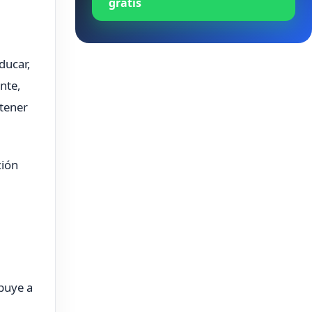
gratis
ducar,
nte,
 tener
ción
buye a