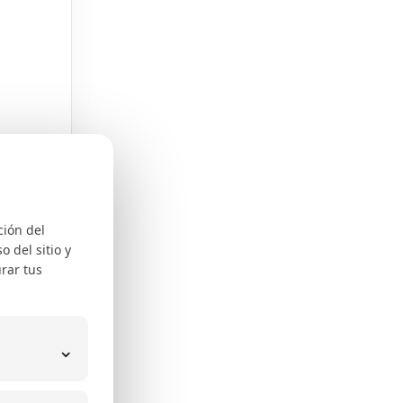
ción del
la
 del sitio y
idad.
rar tus
⌄
obre