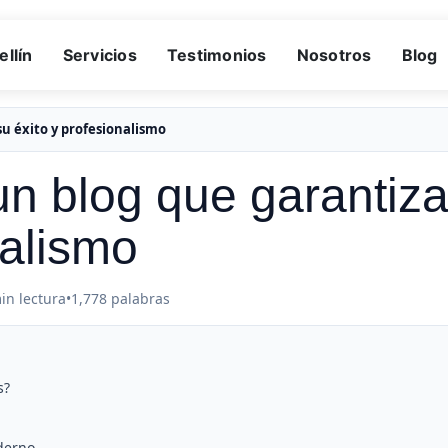
llín
Servicios
Testimonios
Nosotros
Blog
su éxito y profesionalismo
un blog que garantiz
nalismo
in lectura
•
1,778 palabras
s?
derno