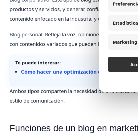
Preferenci
productos y servicios, y generar confianza en clientes 
contenido enfocado en la industria, y una estrategia c
Estadística
Blog personal:
Refleja la voz, opiniones y experiencias
Marketing
con contenidos variados que pueden incluir desde relat
Te puede interesar:
Ac
Cómo hacer una optimización de motores de 
Ambos tipos comparten la necesidad de una estructura 
estilo de comunicación.
Funciones de un blog en marketin