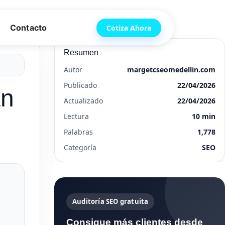
Contacto
Cotiza Ahora
Resumen
Autor
margetcseomedellin.com
Publicado
22/04/2026
an
Actualizado
22/04/2026
Lectura
10 min
Palabras
1,778
Categoría
SEO
Auditoría SEO gratuita
Consigue más clientes desde