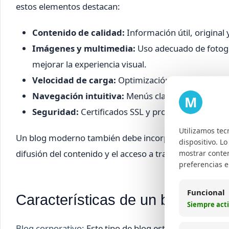
estos elementos destacan:
Contenido de calidad:
Información útil, original 
Imágenes y multimedia:
Uso adecuado de fotogra
mejorar la experiencia visual.
Velocidad de carga:
Optimización para que el blo
Navegación intuitiva:
Menús claros, categorías b
M
Seguridad:
Certificados SSL y protección contra 
Utilizamos tec
Un blog moderno también debe incorporar funcionalidad
dispositivo. L
difusión del contenido y el acceso a través de disposit
mostrar conten
preferencias 
Funcional
Características de un blog corpo
Siempre act
Blog corporativo:
Este tipo de blog está orientado a f