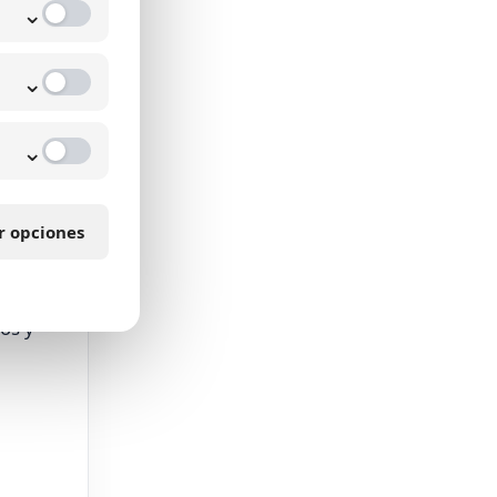
⌄
⌄
al,
⌄
r opciones
os y