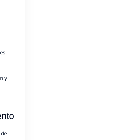
es.
n y
ento
 de