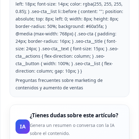
left: 18px; font-size: 14px; color: rgba(255, 255, 255,
0.85); } .seo-cta__list li::before { content: ""; position:
absolute; top: 8px; left: 0; width: 8px; height: 8px;
border-radius: 50%; background: #60a5fa; }
@media (max-width: 768px) { .seo-cta { padding:
24px; border-radius: 16px; } .seo-cta__title { font-
size: 24px; } .seo-cta__text { font-size: 15px; } .seo-
cta__actions { flex-direction: column; } .seo-
cta__button { width: 100%; } .seo-cta__list { flex-
direction: column; gap: 10px; } }
Preguntas frecuentes sobre marketing de
contenidos y aumento de ventas
¿Tienes dudas sobre este artículo?
Genera un resumen o conversa con la IA
IA
sobre el contenido.