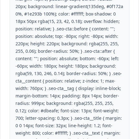
20px; background: linear-gradient(135deg, #0f172a
0%, #1e293b 100%); color: #ffffff; box-shadow: 0
18px 50px rgba(15, 23, 42, 0.18); overflow: hidden;
position: relative; } .seo-cta::before { content: "";
position: absolute; top: -80px; right: -80px; width:
220px; height: 220px; background: rgba(255, 255,
255, 0.06); border-radius: 50%; } .seo-cta::after {
content: ""; position: absolute; bottom: -60px; left:
-60px; width: 180px; height: 180px; background:
rgba(59, 130, 246, 0.14); border-radius: 50%; } .seo-
cta__content { position: relative; z-index: 1; max-
width: 760px; } .seo-cta__tag { display: inline-block;
margin-bottom: 14px; padding: 8px 14px; border-
radius: 999px; background: rgba(255, 255, 255,
0.12); color: #dbeafe; font-size: 13px; font-weight:
700; letter-spacing: 0.3px; } .seo-cta__title { margin:
0 0 14px; font-size: 32px; line-height: 1.2; font-
weight: 800; color: #ffffff; } .seo-cta__text { margin: