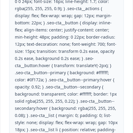
0 0 24px; font-size: 16px; line-height: 1.7; color:
rgba(255, 255, 255, 0.9); } .seo-cta__actions {
display: flex; flex-wrap: wrap; gap: 12px; margin-
bottom: 22px; } .seo-cta__button { display: inline-
flex; align-items: center; justify-content: center;
min-height: 48px; padding: 0 22px; border-radius:
12px; text-decoration: none; font-weight: 700; font-
size: 15px; transition: transform 0.2s ease, opacity
0.2s ease, background 0.2s ease; } .seo-
cta__button:hover { transform: translateY(-2px); }
.seo-cta__button--primary { background: #ffffff;
color: #0f172a; } .seo-cta__button--primary:hover {
opacity: 0.92; } .seo-cta__button--secondary {
background: transparent; color: #ffffff; border: 1px
solid rgba(255, 255, 255, 0.22); } .seo-cta__button--
secondary:hover { background: rgba(255, 255, 255,
0.08); } .seo-cta__list { margin: 0; padding: 0; list-
style: none; display: flex; flex-wrap: wrap; gap: 10px
18px; } .seo-cta__list li { position: relative; padding-