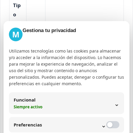
Tip
o
de
Obje
Descripción
Gestiona tu privacidad
M
con
tivo
ten
ido
Utilizamos tecnologías como las cookies para almacenar
y/o acceder a la información del dispositivo. Lo hacemos
para mejorar la experiencia de navegación, analizar el
Educ
uso del sitio y mostrar contenido o anuncios
Guí
ar a
Explicaciones paso a paso
personalizados. Puedes aceptar, denegar o configurar tus
a
preferencias en cualquier momento.
la
sobre la implementación de
det
audi
marketing de contenidos para
alla
Funcional
⌄
enci
empresas B2B.
Siempre activo
da
a
⌄
Preferencias
Est
Dem