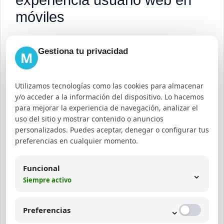
experiencia usuario web en
móviles
Implementar un diseño responsive que se
Gestiona tu privacidad
M
adapte a todos los dispositivos.
Optimizar imágenes y recursos para mejorar
Utilizamos tecnologías como las cookies para almacenar
la velocidad web móviles.
y/o acceder a la información del dispositivo. Lo hacemos
Realizar auditorías SEO checklist
para mejorar la experiencia de navegación, analizar el
uso del sitio y mostrar contenido o anuncios
regularmente para detectar oportunidades de
personalizados. Puedes aceptar, denegar o configurar tus
mejora.
preferencias en cualquier momento.
Priorizar la usabilidad, con menús claros y
Funcional
navegación intuitiva.
⌄
Siempre activo
Usar correctamente las etiquetas HTML para
mejorar la semántica y accesibilidad.
⌄
Preferencias
Medir Core Web Vitals móviles y actuar sobre