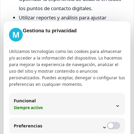
los puntos de contacto digitales.
Utilizar reportes y análisis para ajustar
campañas y mejorar el retorno de inversión.
Gestiona tu privacidad
M
Utilizamos tecnologías como las cookies para almacenar
Casos de éxito en marketing
y/o acceder a la información del dispositivo. Lo hacemos
digital para transporte en
para mejorar la experiencia de navegación, analizar el
uso del sitio y mostrar contenido o anuncios
Colombia
personalizados. Puedes aceptar, denegar o configurar tus
preferencias en cualquier momento.
Empresas que han aplicado estrategias integrales
han logrado aumentar su cartera de clientes y
Funcional
⌄
Siempre activo
mejorar la fidelización. Por ejemplo, una empresa
de transporte de carga que implementó
⌄
Preferencias
campañas segmentadas en Google Ads y mejoró