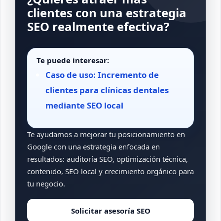
clientes con una estrategia
SEO realmente efectiva?
Te puede interesar:
Caso de uso: Incremento de
clientes para clínicas dentales
mediante SEO local
Te ayudamos a mejorar tu posicionamiento en
Google con una estrategia enfocada en
resultados: auditoría SEO, optimización técnica,
contenido, SEO local y crecimiento orgánico para
tu negocio.
Solicitar asesoría SEO