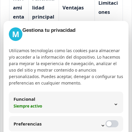
Limitaci
ami
lidad
Ventajas
ones
enta
principal
Gestiona tu privacidad
M
Goo
Popularid
No
Actualizado,
gle
ad y
muestra
gratuito,
Utilizamos tecnologías como las cookies para almacenar
Tren
tendencia
volumen
fácil de usar
y/o acceder a la información del dispositivo. Lo hacemos
ds
s
exacto
para mejorar la experiencia de navegación, analizar el
uso del sitio y mostrar contenido o anuncios
Ans
Visual,
Límites
personalizados. Puedes aceptar, denegar o configurar tus
Generació
preferencias en cualquier momento.
wer
intuitivo,
diarios
n de
The
muy útil
en
Funcional
pregunta
⌄
Publi
para
versión
Siempre activo
s y frases
c
contenido
gratuita
⌄
Preferencias
Sugerenci