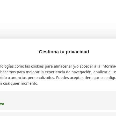
Gestiona tu privacidad
rtalezas y áreas de mejora.
nologías como las cookies para almacenar y/o acceder a la informa
ncia
o hacemos para mejorar la experiencia de navegación, analizar el uso
ido o anuncios personalizados. Puedes aceptar, denegar o configu
s competidores revela oportunidades para captar tráfico d
en cualquier momento.
dores están rankeando.
ivo
cada palabra clave.