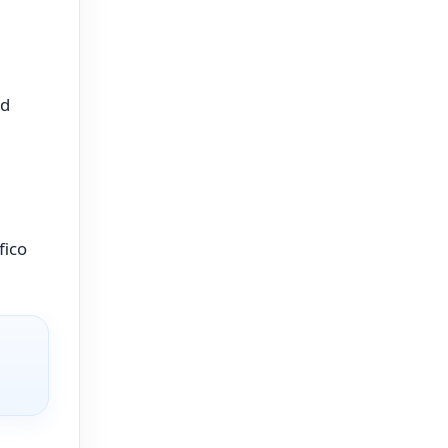
ad
fico