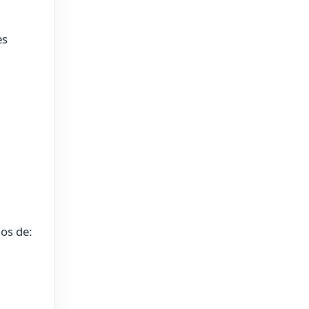
es
nos de: