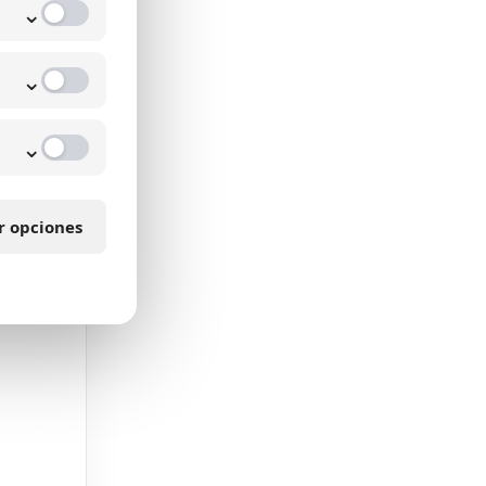
⌄
⌄
⌄
r opciones
 Para