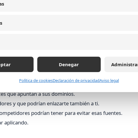
competencia pero alto potencial.
as
aprovechando y que podrían ser una ventaja.
s
encia SEO especializadas para obtener datos precisos y
eptar
Denegar
Administra
uyentes en la autoridad y posicionamiento de un sitio web.
Política de cookies
Declaración de privacidad
Aviso legal
laces que apuntan a sus dominios.
dores y que podrían enlazarte también a ti.
competidores podrían tener para evitar esas fuentes.
ar aplicando.