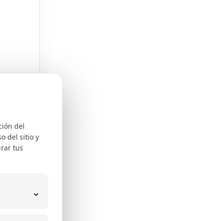
ción del
 del sitio y
rar tus
e
⌄