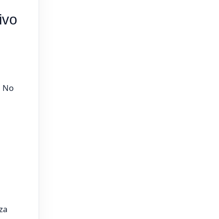
ivo
. No
za