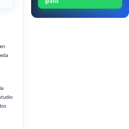
gratis
 en
ueda
la
studio
dos