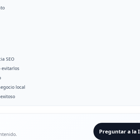
nto
cia SEO
evitarlos
o
egocio local
exitoso
Preguntar a la 
ntenido.