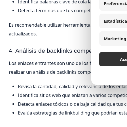
Identifica palabras clave de cola larga con menor 
Preferenci
Detecta términos que tus competidores no están 
Estadística
Es recomendable utilizar herramientas análisis compet
actualizados.
Marketing
4. Análisis de backlinks competencia
Ac
Los enlaces entrantes son uno de los factores más infl
realizar un análisis de backlinks competencia:
Revisa la cantidad, calidad y relevancia de los en
Identifica sitios web que enlazan a varios competi
Detecta enlaces tóxicos o de baja calidad que tus 
Evalúa estrategias de linkbuilding que podrían est