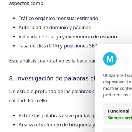
aspectos como:
Tráfico orgánico mensual estimado
Autoridad de dominio y páginas
Velocidad de carga y experiencia de usuario
Tasa de clics (CTR) y posiciones SERP
M
Este análisis cuantitativo es la base para identificar fo
Utilizamos tec
3. Investigación de palabras clave compete
dispositivo. L
mostrar conten
Un estudio profundo de las palabras clave que usan tu
preferencias 
calidad. Para ello:
Funcional
Extrae las palabras clave por las que tus competi
Siempre act
Analiza el volumen de búsqueda y la dificultad de 