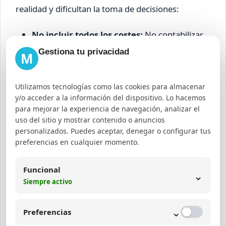
realidad y dificultan la toma de decisiones:
No incluir todos los costes:
No contabilizar
gastos indirectos puede inflar el ROI.
Gestiona tu privacidad
M
Asignar ingresos incorrectamente:
Ignorar
la atribución multi-canal puede subestimar el
Utilizamos tecnologías como las cookies para almacenar
aporte del SEO.
y/o acceder a la información del dispositivo. Lo hacemos
para mejorar la experiencia de navegación, analizar el
Medir solo tráfico:
El volumen de visitas sin
uso del sitio y mostrar contenido o anuncios
análisis de conversiones no refleja
personalizados. Puedes aceptar, denegar o configurar tus
preferencias en cualquier momento.
rentabilidad.
Evaluar a corto plazo:
El SEO tiene un efecto
Funcional
⌄
acumulativo y requiere tiempo para mostrar
Siempre activo
resultados.
Falta de objetivos claros:
Sin metas
⌄
Preferencias
definidas, es imposible medir el éxito real.