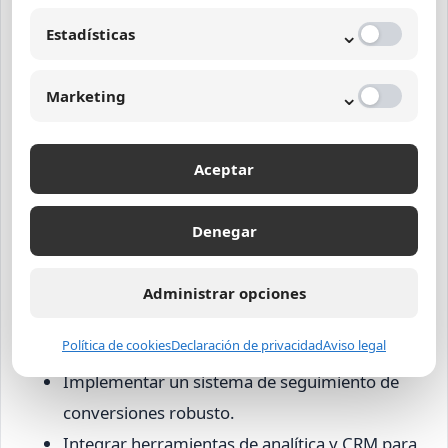
⌄
Estadísticas
Recomendaciones para
⌄
Marketing
optimizar la evaluación del
ROI SEO
Aceptar
Para garantizar una medición efectiva y
Denegar
aprovechar al máximo la estrategia digital, se
aconseja:
Administrar opciones
Definir objetivos SMART relacionados con
Política de cookies
Declaración de privacidad
Aviso legal
ventas, leads o visibilidad.
Implementar un sistema de seguimiento de
conversiones robusto.
Integrar herramientas de analítica y CRM para