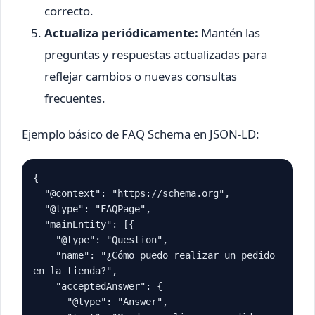
correcto.
Actualiza periódicamente:
Mantén las
preguntas y respuestas actualizadas para
reflejar cambios o nuevas consultas
frecuentes.
Ejemplo básico de FAQ Schema en JSON-LD:
{

  "@context": "https://schema.org",

  "@type": "FAQPage",

  "mainEntity": [{

    "@type": "Question",

    "name": "¿Cómo puedo realizar un pedido 
en la tienda?",

    "acceptedAnswer": {

      "@type": "Answer",
