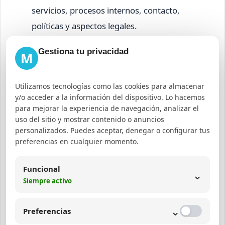
servicios, procesos internos, contacto,
políticas y aspectos legales.
WordPress SEO:
Es vital integrar plugins que
Gestiona tu privacidad
M
faciliten el marcado FAQ Schema y permitan
actualizar fácilmente las preguntas, como
Utilizamos tecnologías como las cookies para almacenar
Yoast SEO o Rank Math.
y/o acceder a la información del dispositivo. Lo hacemos
para mejorar la experiencia de navegación, analizar el
uso del sitio y mostrar contenido o anuncios
personalizados. Puedes aceptar, denegar o configurar tus
Cómo posicionar una página
preferencias en cualquier momento.
FAQ mediante SEO
semántico y experiencia de
Funcional
⌄
Siempre activo
usuario
⌄
Preferencias
Para posicionar efectivamente una página FAQ es