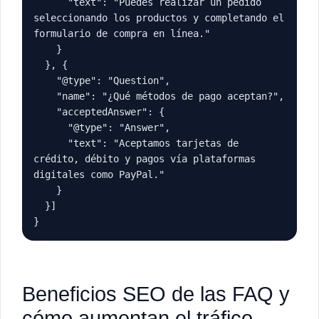
      "text": "Puedes realizar un pedido 
seleccionando los productos y completando el 
formulario de compra en línea."

    }

  }, {

    "@type": "Question",

    "name": "¿Qué métodos de pago aceptan?",

    "acceptedAnswer": {

      "@type": "Answer",

      "text": "Aceptamos tarjetas de 
crédito, débito y pagos vía plataformas 
digitales como PayPal."

    }

  }]

}
Beneficios SEO de las FAQ y
cómo aumentan el tráfico