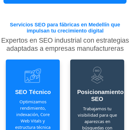
Servicios SEO para fábricas en Medellín que
impulsan tu crecimiento digital
Expertos en SEO industrial con estrategias
adaptadas a empresas manufactureras
SEO Técnico
Posicionamiento
SEO
Optimizamos
rendimiento,
Trabajamos tu
indexación, Core
visibilidad para que
Web Vitals y
aparezcas en
estructura técnica
búsquedas con