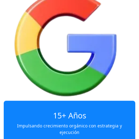
15+
Años
Impulsando crecimiento orgánico con estrategia y
ejecución