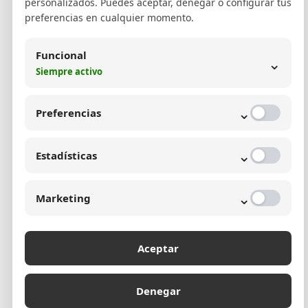
+13
personalizados. Puedes aceptar, denegar o configurar tus
preferencias en cualquier momento.
Funcional
⌄
Siempre activo
Países alcanzados con estrategias de SEO
Colombia
⌄
Preferencias
⌄
Estadísticas
+20.000
⌄
Marketing
Palabras clave con posicionamiento SEO en
Aceptar
Medellín y Latinoamérica
Denegar