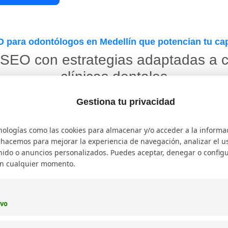
 para odontólogos en Medellín que potencian tu cap
SEO con estrategias adaptadas a c
clínicas dentales
Gestiona tu privacidad
nologías como las cookies para almacenar y/o acceder a la informa
o hacemos para mejorar la experiencia de navegación, analizar el uso
Posicionamiento
SEO On Page
ido o anuncios personalizados. Puedes aceptar, denegar o configu
SEO
en cualquier momento.
Mejoramos títulos,
headings, enlazado
Trabajamos tu visibilidad
interno, snippets,
para que aparezcas en
contenido y elementos
búsquedas con intención
ivo
visuales para reforzar
omercial y ganes terreno
relevancia y clics.
frente a competidores