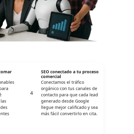
 tomar
SEO conectado a tu proceso
comercial
onables
Conectamos el tráfico
 para
orgánico con tus canales de
4
é
contacto para que cada lead
las
generado desde Google
ades
llegue mejor calificado y sea
entes
más fácil convertirlo en cita.