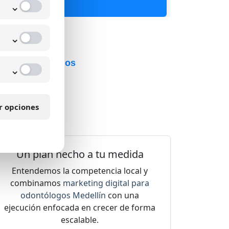
⌄
⌄
ados comprobados
⌄
edellín,
traer
r opciones
miento.
Un plan hecho a tu medida
Entendemos la competencia local y
combinamos
marketing digital para
odontólogos Medellín
con una
ejecución enfocada en crecer de forma
escalable.