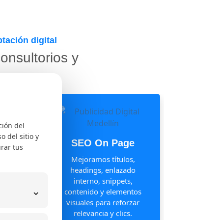
tación digital
onsultorios y
ción del
SEO Off Page
 del sitio y
rar tus
Desarrollamos autoridad
Mejo
con menciones y enlaces
en G
de calidad que fortalecen
lo
tu reputación digital sin
geolo
⌄
prácticas riesgosas.
cl