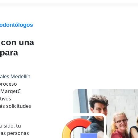
 odontólogos
l con una
 para
tales Medellín
 proceso
n MargetC
tivos
ás solicitudes
sitio, tu
las personas