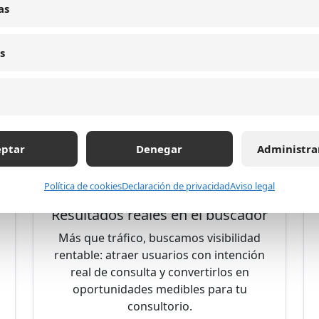
directos.
as
s
a digital para odontólogos en Medellín con result
presa SEO para odontólogos en M
camos estrategia y tecnología para a
eptar
Denegar
Administra
tes con mayor intención de agenda
Política de cookies
Declaración de privacidad
Aviso legal
Resultados reales en el buscador
Más que tráfico, buscamos visibilidad
rentable: atraer usuarios con intención
real de consulta y convertirlos en
oportunidades medibles para tu
consultorio.