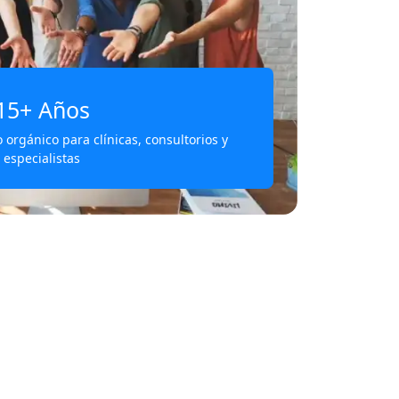
15+
Años
orgánico para clínicas, consultorios y
especialistas