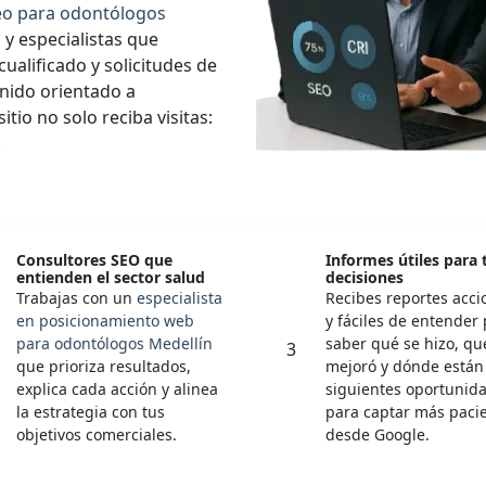
eo para odontólogos
 y especialistas que
cualificado y solicitudes de
nido orientado a
tio no solo reciba visitas:
.
Consultores SEO que
Informes útiles para
entienden el sector salud
decisiones
Trabajas con un
especialista
Recibes reportes acci
en posicionamiento web
y fáciles de entender
para odontólogos Medellín
saber qué se hizo, qu
3
que prioriza resultados,
mejoró y dónde están 
explica cada acción y alinea
siguientes oportunid
la estrategia con tus
para captar más paci
objetivos comerciales.
desde Google.