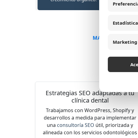
Preferenci
navegue sin fricción.
Estadística
MARGETC, agenci
Marketing
Como em
apli
Ac
pacien
Estrategias SEO adaptadas a tu
clínica dental
Trabajamos con WordPress, Shopify y
desarrollos a medida para implementar
una
consultoría SEO
útil, priorizada y
alineada con los servicios odontológicos