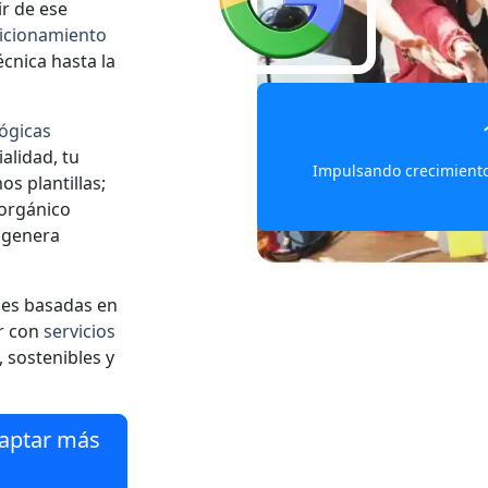
ir de ese
icionamiento
écnica hasta la
lógicas
alidad, tu
Impulsando crecimiento 
os plantillas;
 orgánico
o genera
es basadas en
er con
servicios
 sostenibles y
captar más